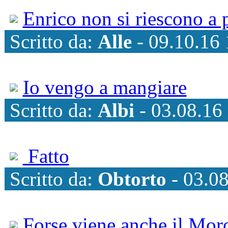
Enrico non si riescono a p
Scritto da:
Alle
- 09.10.16 
Io vengo a mangiare
Scritto da:
Albi
- 03.08.16
Fatto
Scritto da:
Obtorto
- 03.08
Forse viene anche il Moro