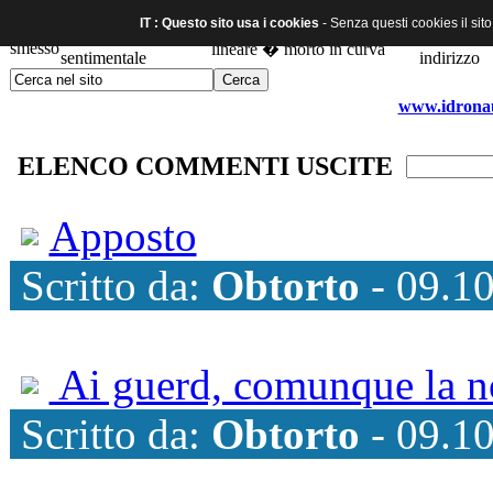
IT : Questo sito usa i cookies
- Senza questi cookies il sit
www.idronaut
ELENCO COMMENTI USCITE
Apposto
Scritto da:
Obtorto
- 09.10
Ai guerd, comunque la noti
Scritto da:
Obtorto
- 09.10