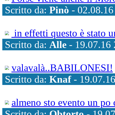
Scritto da:
Pinò
- 02.08.16
in effetti questo è stato
Scritto da:
Alle
- 19.07.16 
valavalà..BABILONESI!
Scritto da:
Knaf
- 19.07.16
almeno sto evento un po 
Scritto da:
Obtorto
- 19.07