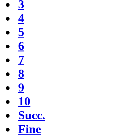
3
4
5
6
7
8
9
10
Succ.
Fine