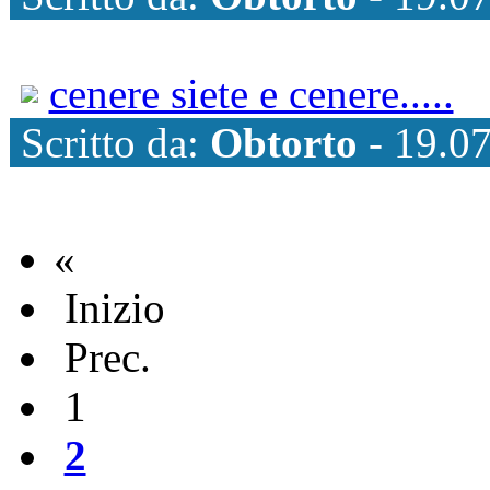
cenere siete e cenere.....
Scritto da:
Obtorto
- 19.07
«
Inizio
Prec.
1
2