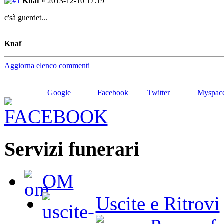
Knaf
» 2013-12-10 17:19
c'sà guerdet...
Knaf
Aggiorna elenco commenti
Google
Facebook
Twitter
Myspac
Servizi funerari
OM
Uscite e Ritrovi