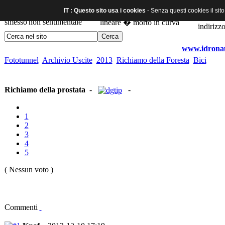
IT : Questo sito usa i cookies
- Senza questi cookies il sit
www.idronaut
Fototunnel
Archivio Uscite
2013
Richiamo della Foresta
Bici
Richiamo della prostata
-
-
1
2
3
4
5
( Nessun voto )
Commenti