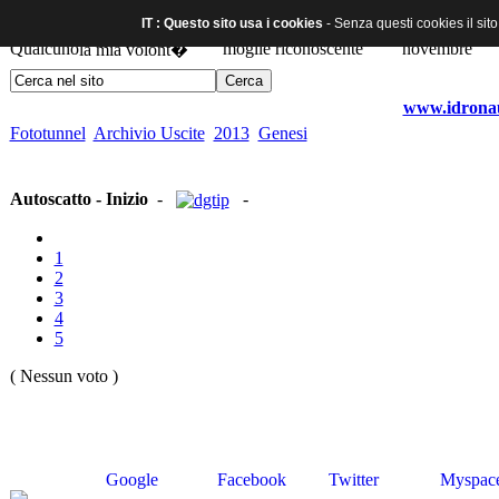
IT : Questo sito usa i cookies
- Senza questi cookies il sit
www.idronaut
Fototunnel
Archivio Uscite
2013
Genesi
Autoscatto - Inizio
-
-
1
2
3
4
5
( Nessun voto )
Google
Facebook
Twitter
Myspac